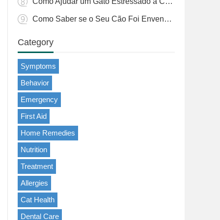
Como Ajudar um Gato Estressado a Comer: Estratégias Práticas
Como Saber se o Seu Cão Foi Envenenado por um Sapo
Category
Symptoms
Behavior
Emergency
First Aid
Home Remedies
Nutrition
Treatment
Allergies
Cat Health
Dental Care