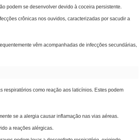
ão podem se desenvolver devido à coceira persistente.
ecções crônicas nos ouvidos, caracterizadas por sacudir a
frequentemente vêm acompanhadas de infecções secundárias,
 respiratórios como reação aos laticínios. Estes podem
mente se a alergia causar inflamação nas vias aéreas.
ido a reações alérgicas.
aves podem levar a desconforto respiratório, exigindo