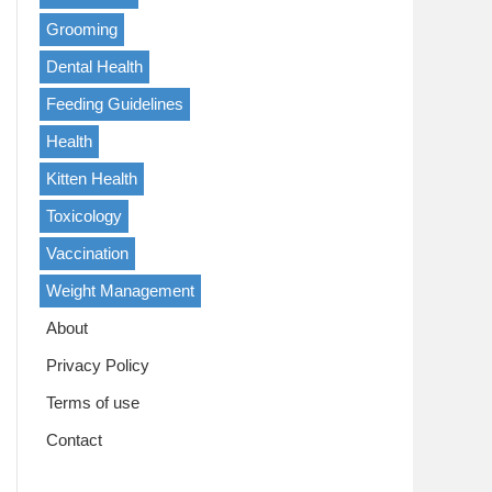
Grooming
Dental Health
Feeding Guidelines
Health
Kitten Health
Toxicology
Vaccination
Weight Management
About
Privacy Policy
Terms of use
Contact