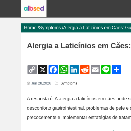
Home
/
Symptoms
/
Alergia a Laticínios em Cães: G
Alergia a Laticínios em Cães
C
X
F
W
L
R
E
L
S
o
a
h
i
e
m
i
h
p
c
a
n
d
a
n
a
y
e
t
k
d
i
e
r
Jun 28,2026
Symptoms
L
b
s
e
i
l
e
i
o
A
d
t
n
o
p
I
A resposta é: A alergia a laticínios em cães pode 
k
k
p
n
desconforto gastrointestinal, problemas de pele e d
precocemente e implementar estratégias de trata