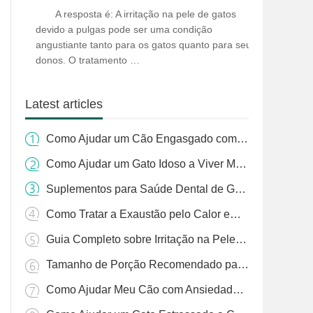
de Gatos e Tratamento de Pulgas
A resposta é: A irritação na pele de gatos
devido a pulgas pode ser uma condição
angustiante tanto para os gatos quanto para seus
donos. O tratamento …
Latest articles
Como Ajudar um Cão Engasgado com Grama: Um Guia Completo
Como Ajudar um Gato Idoso a Viver Mais
Suplementos para Saúde Dental de Gatos: Guia Essencial para Donos de Animais
Como Tratar a Exaustão pelo Calor em Cães: Um Guia Completo
Guia Completo sobre Irritação na Pele de Gatos e Tratamento de Pulgas
Tamanho de Porção Recomendado para Cães: Um Guia Completo
Como Ajudar Meu Cão com Ansiedade de Separação à Noite