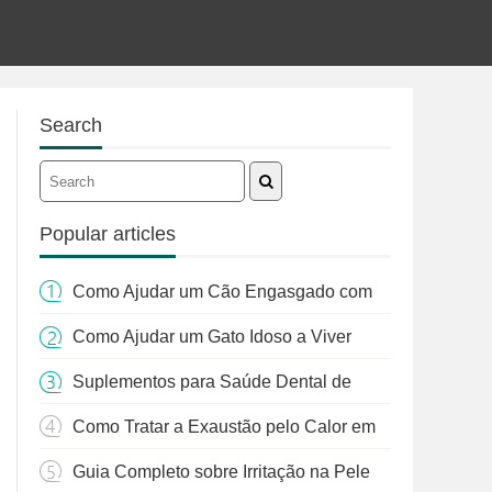
Search
Popular articles
Como Ajudar um Cão Engasgado com
Grama: Um Guia Completo
Como Ajudar um Gato Idoso a Viver
Mais
Suplementos para Saúde Dental de
Gatos: Guia Essencial para Donos de
Como Tratar a Exaustão pelo Calor em
Animais
Cães: Um Guia Completo
Guia Completo sobre Irritação na Pele