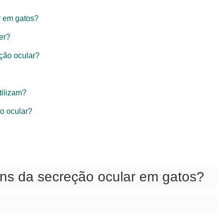
r em gatos?
er?
ção ocular?
tilizam?
o ocular?
ns da secreção ocular em gatos?