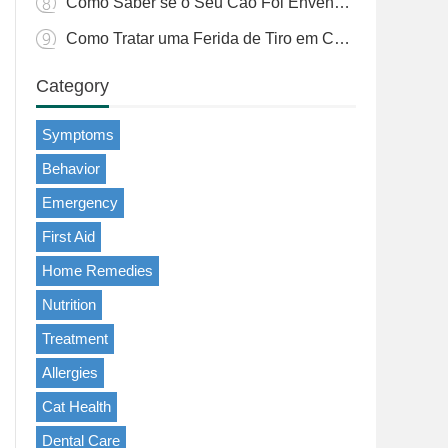
Como Saber se o Seu Cão Foi Envenenado por um Sapo
Como Tratar uma Ferida de Tiro em Cães: Um Guia Completo
Category
Symptoms
Behavior
Emergency
First Aid
Home Remedies
Nutrition
Treatment
Allergies
Cat Health
Dental Care