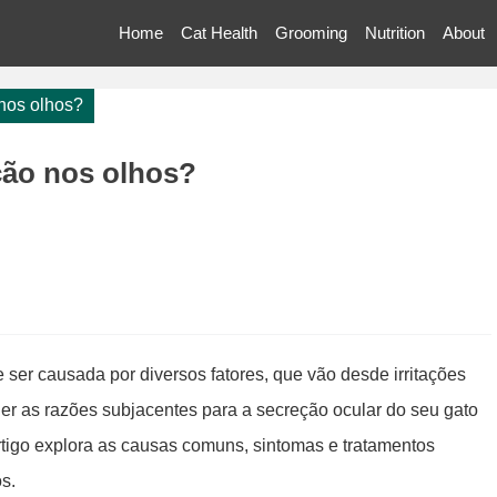
Home
Cat Health
Grooming
Nutrition
About
nos olhos?
ção nos olhos?
 ser causada por diversos fatores, que vão desde irritações
r as razões subjacentes para a secreção ocular do seu gato
rtigo explora as causas comuns, sintomas e tratamentos
s.