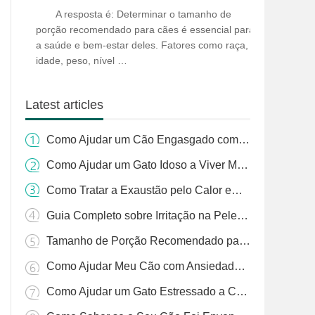
Cães: Um Guia Completo
A resposta é: Determinar o tamanho de
porção recomendado para cães é essencial para
a saúde e bem-estar deles. Fatores como raça,
idade, peso, nível …
Latest articles
Como Ajudar um Cão Engasgado com Grama: Um Guia Completo
Como Ajudar um Gato Idoso a Viver Mais
Como Tratar a Exaustão pelo Calor em Cães: Um Guia Completo
Guia Completo sobre Irritação na Pele de Gatos e Tratamento de Pulgas
Tamanho de Porção Recomendado para Cães: Um Guia Completo
Como Ajudar Meu Cão com Ansiedade de Separação à Noite
Como Ajudar um Gato Estressado a Comer: Estratégias Práticas