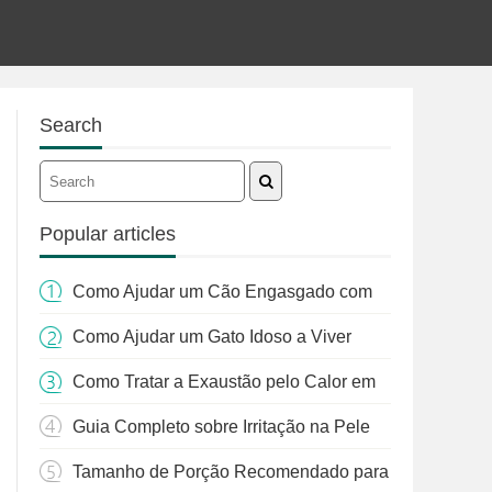
Search
Popular articles
Como Ajudar um Cão Engasgado com
Grama: Um Guia Completo
Como Ajudar um Gato Idoso a Viver
Mais
Como Tratar a Exaustão pelo Calor em
Cães: Um Guia Completo
Guia Completo sobre Irritação na Pele
de Gatos e Tratamento de Pulgas
Tamanho de Porção Recomendado para