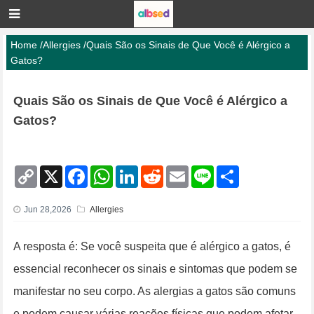
Home
/
Allergies
/
Quais São os Sinais de Que Você é Alérgico a
Gatos?
Quais São os Sinais de Que Você é Alérgico a
Gatos?
C
X
F
W
L
R
E
L
S
o
a
h
i
e
m
i
h
p
c
a
n
d
a
n
a
y
e
t
k
d
i
e
r
Jun 28,2026
Allergies
L
b
s
e
i
l
e
i
o
A
d
t
n
o
p
I
A resposta é: Se você suspeita que é alérgico a gatos, é
k
k
p
n
essencial reconhecer os sinais e sintomas que podem se
manifestar no seu corpo. As alergias a gatos são comuns
e podem causar várias reações físicas que podem afetar