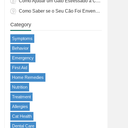
Como Ajudar um Gato Estressado a Comer: Estratégias Práticas
Como Saber se o Seu Cão Foi Envenenado por um Sapo
Category
Symptoms
Behavior
Emergency
First Aid
Home Remedies
Nutrition
Treatment
Allergies
Cat Health
Dental Care