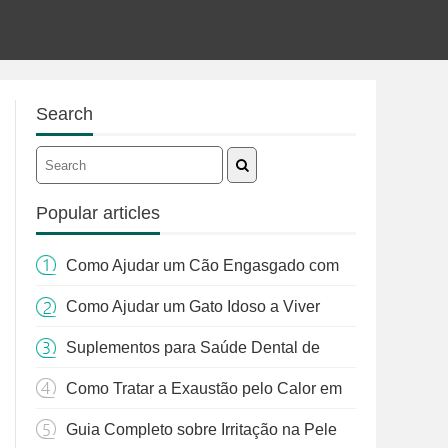
Search
Popular articles
Como Ajudar um Cão Engasgado com
Grama: Um Guia Completo
Como Ajudar um Gato Idoso a Viver
Mais
Suplementos para Saúde Dental de
Gatos: Guia Essencial para Donos de
Como Tratar a Exaustão pelo Calor em
Animais
Cães: Um Guia Completo
Guia Completo sobre Irritação na Pele