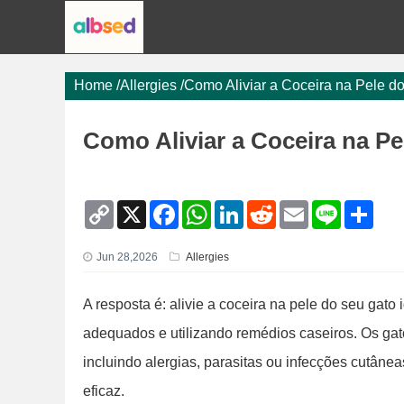
Home
/
Allergies
/
Como Aliviar a Coceira na Pele 
Como Aliviar a Coceira na P
C
X
F
W
L
R
E
L
S
o
a
h
i
e
m
i
h
p
c
a
n
d
a
n
a
y
e
t
k
d
i
e
r
Jun 28,2026
Allergies
L
b
s
e
i
l
e
i
o
A
d
t
n
o
p
I
A resposta é: alivie a coceira na pele do seu gat
k
k
p
n
adequados e utilizando remédios caseiros. Os gat
incluindo alergias, parasitas ou infecções cutâ
eficaz.