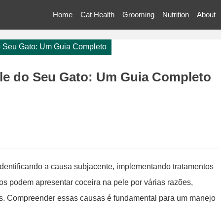
Home
Cat Health
Grooming
Nutrition
About
do Seu Gato: Um Guia Completo
ele do Seu Gato: Um Guia Completo
o identificando a causa subjacente, implementando tratamentos
os podem apresentar coceira na pele por várias razões,
neas. Compreender essas causas é fundamental para um manejo