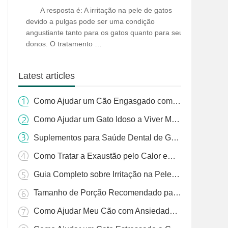
de Gatos e Tratamento de Pulgas
A resposta é: A irritação na pele de gatos
devido a pulgas pode ser uma condição
angustiante tanto para os gatos quanto para seus
donos. O tratamento …
Latest articles
Como Ajudar um Cão Engasgado com Grama: Um Guia Completo
Como Ajudar um Gato Idoso a Viver Mais
Suplementos para Saúde Dental de Gatos: Guia Essencial para Donos de Animais
Como Tratar a Exaustão pelo Calor em Cães: Um Guia Completo
Guia Completo sobre Irritação na Pele de Gatos e Tratamento de Pulgas
Tamanho de Porção Recomendado para Cães: Um Guia Completo
Como Ajudar Meu Cão com Ansiedade de Separação à Noite