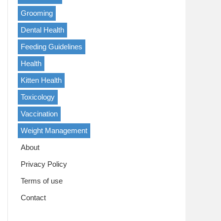
Grooming
Dental Health
Feeding Guidelines
Health
Kitten Health
Toxicology
Vaccination
Weight Management
About
Privacy Policy
Terms of use
Contact